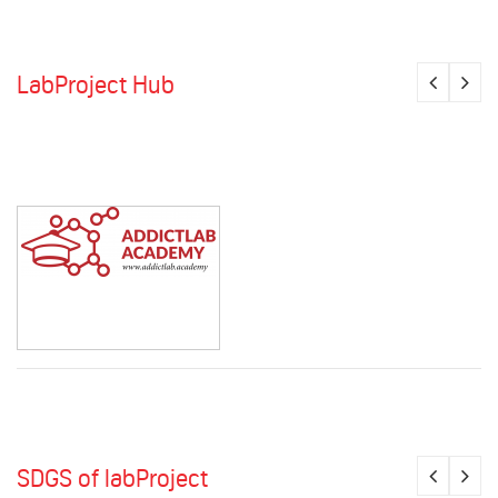
LabProject Hub
SDGS of labProject