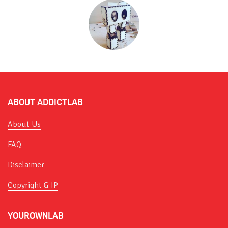
ABOUT ADDICTLAB
About Us
FAQ
Disclaimer
Copyright & IP
YOUROWNLAB