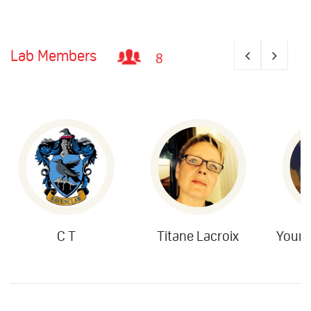
Lab Members
8
C T
Titane Lacroix
Youn